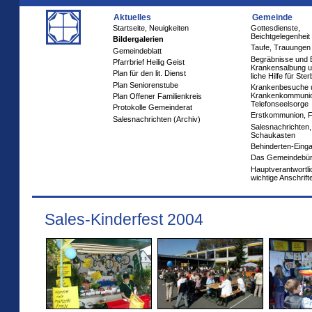
Aktuelles
Gemeinde
Startseite, Neuigkeiten
Gottesdienste,
Beichtgelegenheit
Bildergalerien
Taufe, Trauungen
Gemeindeblatt
Begräbnisse und 
Pfarrbrief Heilig Geist
Krankensalbung u
Plan für den lit. Dienst
liche Hilfe für Ste
Plan Seniorenstube
Krankenbesuche 
Krankenkommuni
Plan Offener Familienkreis
Telefonseelsorge
Protokolle Gemeinderat
Erstkommunion, 
Salesnachrichten (Archiv)
Salesnachrichten,
Schaukasten
Behinderten-Eing
Das Gemeindebü
Hauptverantwortl
wichtige Anschrift
Sales-Kinderfest 2004