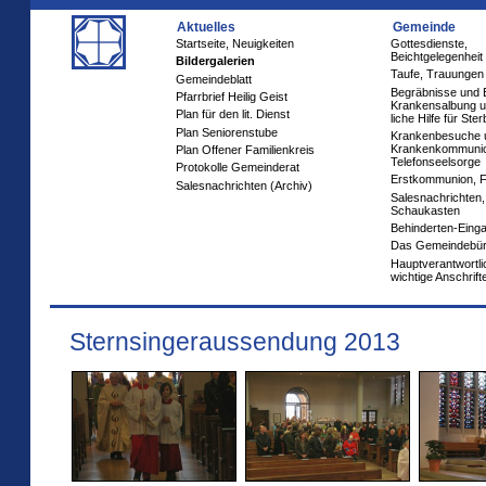
Aktuelles
Gemeinde
Startseite, Neuigkeiten
Gottesdienste,
Beichtgelegenheit
Bildergalerien
Taufe, Trauungen
Gemeindeblatt
Begräbnisse und 
Pfarrbrief Heilig Geist
Krankensalbung u
Plan für den lit. Dienst
liche Hilfe für Ste
Plan Seniorenstube
Krankenbesuche 
Krankenkommuni
Plan Offener Familienkreis
Telefonseelsorge
Protokolle Gemeinderat
Erstkommunion, 
Salesnachrichten (Archiv)
Salesnachrichten,
Schaukasten
Behinderten-Eing
Das Gemeindebü
Hauptverantwortl
wichtige Anschrift
Sternsingeraussendung 2013