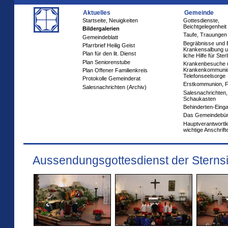
Aktuelles
Gemeinde
Startseite, Neuigkeiten
Gottesdienste,
Beichtgelegenheit
Bildergalerien
Taufe, Trauungen
Gemeindeblatt
Begräbnisse und 
Pfarrbrief Heilig Geist
Krankensalbung u
Plan für den lit. Dienst
liche Hilfe für Ste
Plan Seniorenstube
Krankenbesuche 
Krankenkommuni
Plan Offener Familienkreis
Telefonseelsorge
Protokolle Gemeinderat
Erstkommunion, 
Salesnachrichten (Archiv)
Salesnachrichten,
Schaukasten
Behinderten-Eing
Das Gemeindebü
Hauptverantwortl
wichtige Anschrift
Aussendungsgottesdienst der Sterns