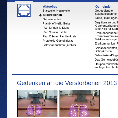
Aktuelles
Gemeinde
Startseite, Neuigkeiten
Gottesdienste,
Beichtgelegenheit
Bildergalerien
Taufe, Trauungen
Gemeindeblatt
Begräbnisse und 
Pfarrbrief Heilig Geist
Krankensalbung u
Plan für den lit. Dienst
liche Hilfe für Ste
Plan Seniorenstube
Krankenbesuche 
Krankenkommuni
Plan Offener Familienkreis
Telefonseelsorge
Protokolle Gemeinderat
Erstkommunion, 
Salesnachrichten (Archiv)
Salesnachrichten,
Schaukasten
Behinderten-Eing
Das Gemeindebü
Hauptverantwortl
wichtige Anschrift
Gedenken an die Verstorbenen 2013