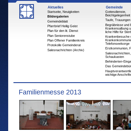
Aktuelles
Gemeinde
Startseite, Neuigkeiten
Gottesdienste,
Beichtgelegenheit
Bildergalerien
Taufe, Trauungen
Gemeindeblatt
Begräbnisse und 
Pfarrbrief Heilig Geist
Krankensalbung u
Plan für den lit. Dienst
liche Hilfe für Ste
Plan Seniorenstube
Krankenbesuche 
Krankenkommuni
Plan Offener Familienkreis
Telefonseelsorge
Protokolle Gemeinderat
Erstkommunion, 
Salesnachrichten (Archiv)
Salesnachrichten,
Schaukasten
Behinderten-Eing
Das Gemeindebü
Hauptverantwortl
wichtige Anschrift
Familienmesse 2013